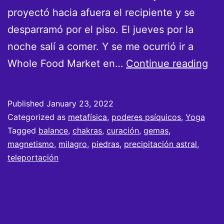
proyectó hacia afuera el recipiente y se
desparramó por el piso. El jueves por la
noche salí a comer. Y se me ocurrió ir a
La
Whole Food Market en…
Continue reading
pie
del
Published
January 23, 2022
Ast
Categorized as
metafísica
,
poderes psíquicos
,
Yoga
Tagged
balance
,
chakras
,
curación
,
gemas
,
magnetismo
,
milagro
,
piedras
,
precipitación astral
,
teleportación