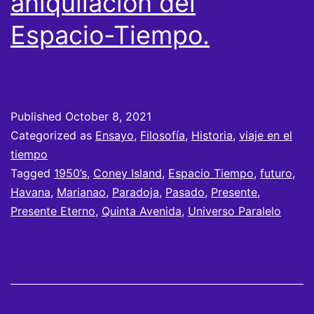
aniquilación del
Espacio-Tiempo.
Published
October 8, 2021
Categorized as
Ensayo
,
Filosofía
,
Historia
,
viaje en el
tiempo
Tagged
1950’s
,
Coney Island
,
Espacio Tiempo
,
futuro
,
Havana
,
Marianao
,
Paradoja
,
Pasado
,
Presente
,
Presente Eterno
,
Quinta Avenida
,
Universo Paralelo