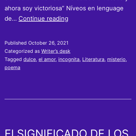
ahora soy victoriosa” Níveos en lenguage
Dulce
de…
Continue reading
incognita
Published
October 26, 2021
Categorized as
Writer’s desk
Tagged
dulce
,
el amor
,
incognita
,
Literatura
,
misterio
,
poema
El SIGNIFICADO DE LOS