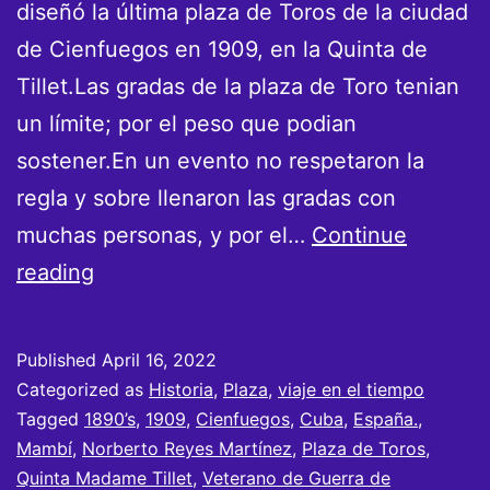
diseñó la última plaza de Toros de la ciudad
de Cienfuegos en 1909, en la Quinta de
Tillet.Las gradas de la plaza de Toro tenian
un límite; por el peso que podian
sostener.En un evento no respetaron la
regla y sobre llenaron las gradas con
muchas personas, y por el…
Continue
La
reading
última
Plaza
Published
April 16, 2022
de
Categorized as
Historia
,
Plaza
,
viaje en el tiempo
Toros
Tagged
1890’s
,
1909
,
Cienfuegos
,
Cuba
,
España.
,
Mambí
,
Norberto Reyes Martínez
,
Plaza de Toros
,
de
Quinta Madame Tillet
,
Veterano de Guerra de