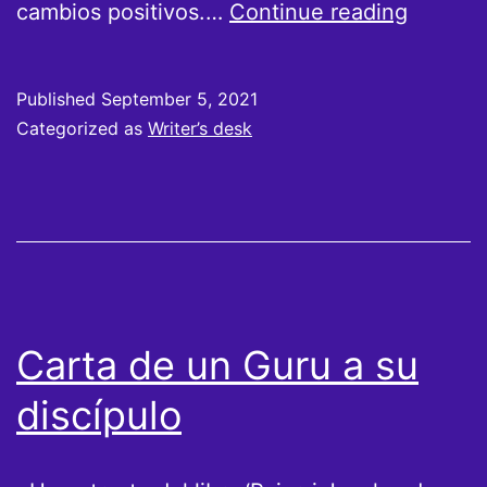
Anécdo
cambios positivos.…
Continue reading
sobre
Juan
Published
September 5, 2021
mi
Categorized as
Writer’s desk
Amigo
Carta de un Guru a su
discípulo