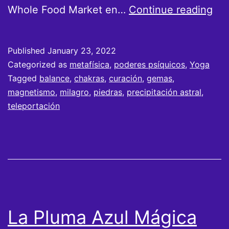
La
Whole Food Market en…
Continue reading
pie
del
Published
January 23, 2022
Ast
Categorized as
metafísica
,
poderes psíquicos
,
Yoga
Tagged
balance
,
chakras
,
curación
,
gemas
,
magnetismo
,
milagro
,
piedras
,
precipitación astral
,
teleportación
La Pluma Azul Mágica