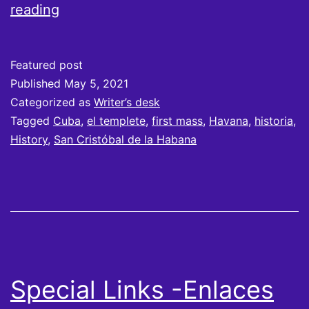
El
reading
Templete
y
Featured post
su
Published
May 5, 2021
génesis
Categorized as
Writer’s desk
Tagged
Cuba
,
el templete
,
first mass
,
Havana
,
historia
,
History
,
San Cristóbal de la Habana
Special Links -Enlaces