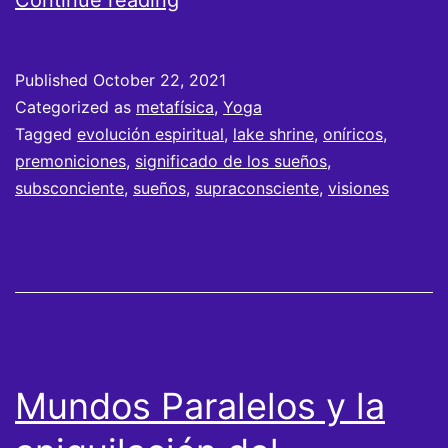
Continue reading
SIGNIFICADO
DE
Published
October 22, 2021
LOS
Categorized as
metafísica
,
Yoga
SUEÑOS
Tagged
evolución espiritual
,
lake shrine
,
oníricos
,
premoniciones
,
significado de los sueños
,
subsconciente
,
sueños
,
supraconsciente
,
visiones
Mundos Paralelos y la