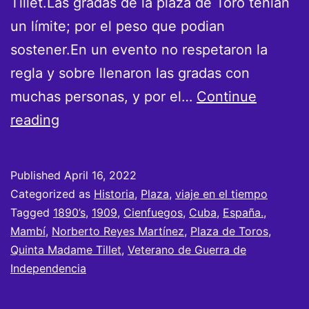
Tillet.Las gradas de la plaza de Toro tenian
un límite; por el peso que podian
sostener.En un evento no respetaron la
regla y sobre llenaron las gradas con
muchas personas, y por el…
Continue
La
reading
última
Plaza
Published
April 16, 2022
de
Categorized as
Historia
,
Plaza
,
viaje en el tiempo
Toros
Tagged
1890’s
,
1909
,
Cienfuegos
,
Cuba
,
España.
,
Mambí
,
Norberto Reyes Martínez
,
Plaza de Toros
,
de
Quinta Madame Tillet
,
Veterano de Guerra de
Cienfuegos
Independencia
en
Cuba