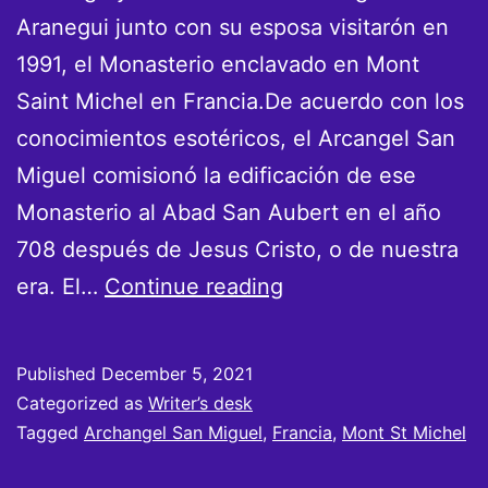
Aranegui junto con su esposa visitarón en
1991, el Monasterio enclavado en Mont
Saint Michel en Francia.De acuerdo con los
conocimientos esotéricos, el Arcangel San
Miguel comisionó la edificación de ese
Monasterio al Abad San Aubert en el año
708 después de Jesus Cristo, o de nuestra
Encuentro
era. El…
Continue reading
con
el
Published
December 5, 2021
Arcangel
Categorized as
Writer’s desk
San
Tagged
Archangel San Miguel
,
Francia
,
Mont St Michel
Miguel