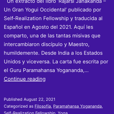
Un extracto del libro ‘Rajarsi Janakanda –
Un Gran Yogui Occidental’ publicado por
Self-Realization Fellowship y traducida al
Español en Agosto del 2021. Aquí les
comparto, una de las tantas misivas que
intercambiaron discípulo y Maestro,
humildemente. Desde India a los Estados
Unidos y viceversa. La carta fue escrita por
el Guru Paramahansa Yogananda,…
Carta
Continue reading
de
un
Published
August 22, 2021
Guru
Categorized as
Filosofía
,
Paramahansa Yogananda
,
a
Self-Realization Fellowship
,
Yoga