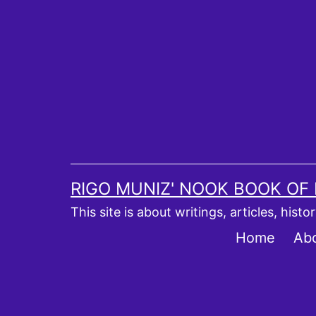
Skip
to
content
RIGO MUNIZ' NOOK BOOK OF
This site is about writings, articles, hist
Home
Ab