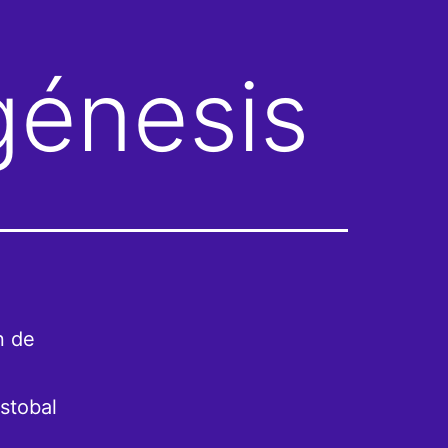
génesis
n de
stobal