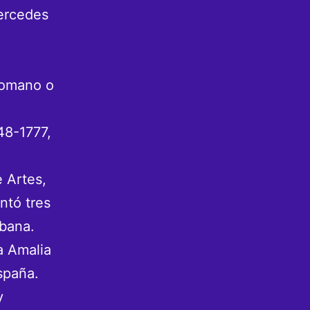
Mercedes
Romano o
48-1777,
 Artes,
ntó tres
abana.
a Amalia
spaña.
y