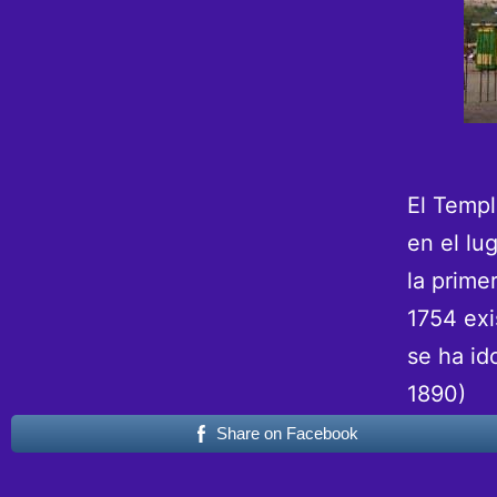
El Templ
en el lu
la prime
1754 exi
se ha id
1890)
Share on Facebook