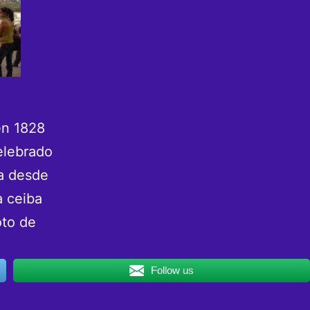
en 1828
elebrado
Ya desde
a ceiba
oto de
Follow us