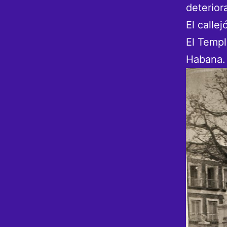
deterior
El calle
El Templ
Habana.