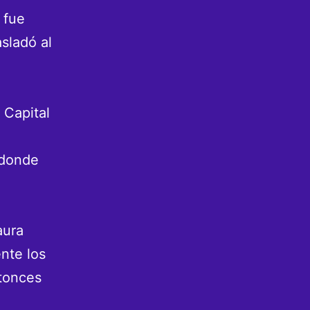
 fue
sladó al
 Capital
 donde
aura
nte los
ntonces