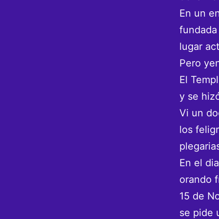
En un en
fundada 
lugar act
Pero yen
El Templ
y se hiz
Vi un do
los feli
plegaria
En el di
orando f
15 de No
se pide 