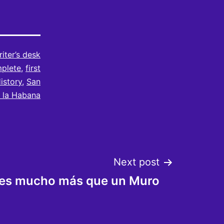
iter’s desk
mplete
,
first
istory
,
San
e la Habana
Next post
 es mucho más que un Muro