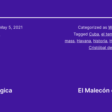
May 5, 2021
Categorized as
Wr
m
Tagged
Cuba
,
el te
mass
,
Havana
,
historia
,
H
Cristóbal d
gica
El Malecón