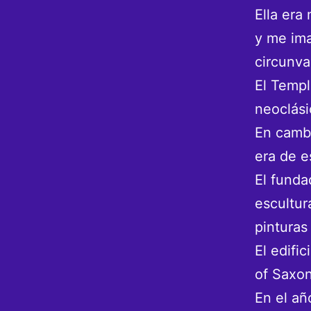
Ella era
y me ima
circunva
El Templ
neoclási
En cambi
era de e
El funda
escultur
pinturas
El edifi
of Saxon
En el añ