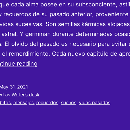
que cada alma posee en su subsconciente, asti
y recuerdos de su pasado anterior, proveniente
idas sucesivas. Son semillas kármicas alojadas
astral. Y germinan durante determinadas ocas
s. El olvido del pasado es necesario para evitar 
 el remordimiento. Cada nuevo capitúlo de apr
Vidas
tinue reading
pasadas
y
May 31, 2021
Recuerdos
ed as
Writer’s desk
bitos
,
mensajes
,
recuerdos
,
sueños
,
vidas pasadas