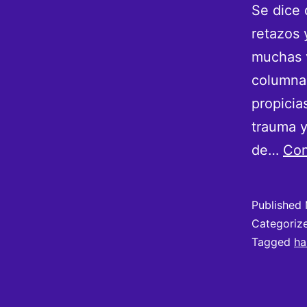
Se dice 
retazos 
muchas v
columna 
propicia
trauma y
de…
Con
Published
Categoriz
Tagged
ha