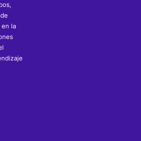
bos,
 de
 en la
iones
el
endizaje