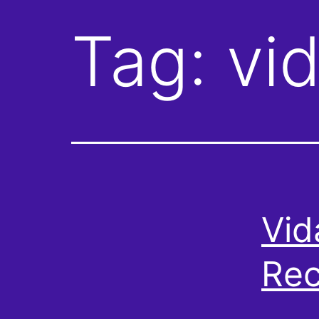
Tag:
vi
Vid
Rec