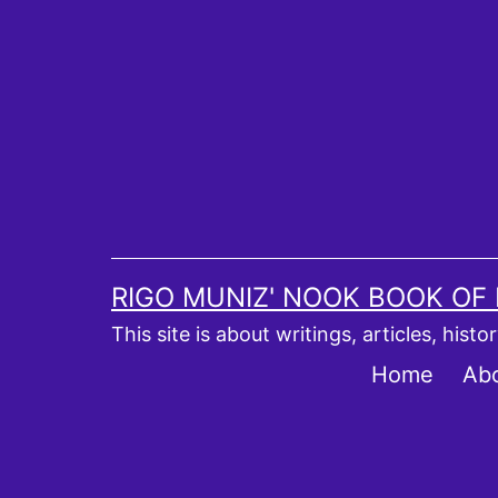
Skip
to
content
RIGO MUNIZ' NOOK BOOK OF
This site is about writings, articles, hist
Home
Ab