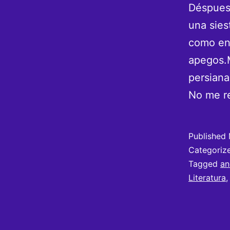
Déspues 
una sies
como en 
apegos.M
persiana
No me r
Published
Categoriz
Tagged
an
Literatura