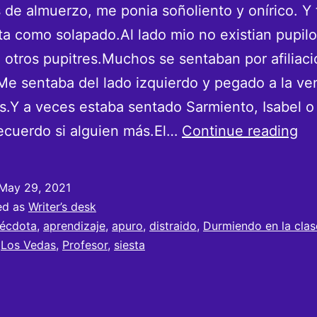
de almuerzo, me ponia soñoliento y onírico. Y 
ta como solapado.Al lado mio no existian pupilos
otros pupitres.Muchos se sentaban por afiliaci
e sentaba del lado izquierdo y pegado a la ve
s.Y a veces estaba sentado Sarmiento, Isabel 
El
ecuerdo si alguien más.El…
Continue reading
Pr
m
May 29, 2021
co
ed as
Writer’s desk
du
écdota
,
aprendizaje
,
apuro
,
distraido
,
Durmiendo en la clas
,
Los Vedas
,
Profesor
,
siesta