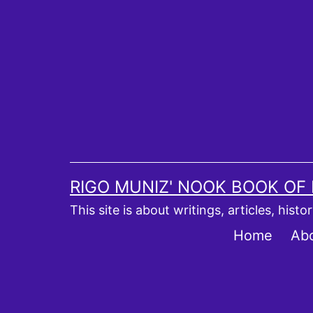
Skip
to
content
RIGO MUNIZ' NOOK BOOK OF
This site is about writings, articles, hist
Home
Ab