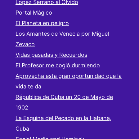
Lopez Serrano al Olvido
Portal Mágico
El Planeta en peligro
Los Amantes de Venecia por Miguel
Zevaco
Vidas pasadas y Recuerdos
El Profesor me cogió durmiendo
Aprovecha esta gran oportunidad que la
vida te da
Républica de Cuba un 20 de Mayo de
1902
La Esquina del Pecado en la Habana,
Cuba