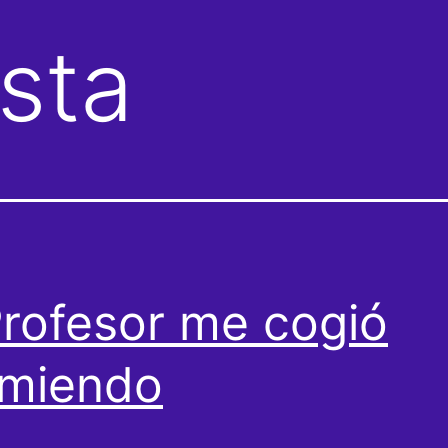
esta
Profesor me cogió
rmiendo