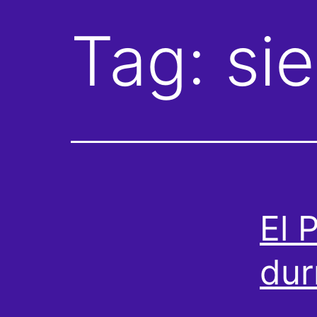
Tag:
si
El 
du