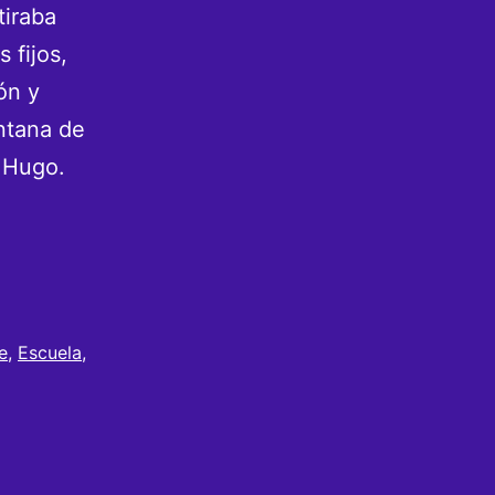
tiraba
 fijos,
ón y
ntana de
o Hugo.
ofesor
e
gió
rmiendo
e
,
Escuela
,