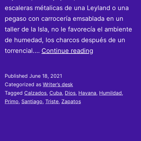
escaleras métalicas de una Leyland o una
pegaso con carrocería emsablada en un
taller de la Isla, no le favorecía el ambiente
de humedad, los charcos después de un
Zapateando
torrencial.…
Continue reading
la
Habana
Published
June 18, 2021
Categorized as
Writer’s desk
Tagged
Calzados
,
Cuba
,
Dios
,
Havana
,
Humildad
,
Primo
,
Santiago
,
Triste
,
Zapatos