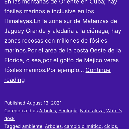
En las montañas de Oriente en Cuba; hay
fósiles marinos e inclusive en los
Himalayas.En la zona sur de Matanzas de
Jaguey Grande y aledaña a la ciénaga, hay
zonas rocosas con millones de fósiles
marinos.Por el aréa de la costa Oeste de la
Florida, o sea,por el golfo de Méjico veras
fósiles marinos.Por ejemplo…
Continue
Verdades
reading
del
cambio
Published
August 13, 2021
climático
Categorized as
Arboles
,
Ecología
,
Naturaleza
,
Writer’s
desk
Tagged
ambiente
,
Arboles
,
cambio climático
,
ciclos
,