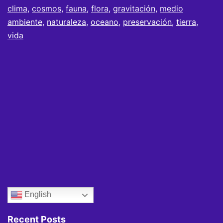
clima
,
cosmos
,
fauna
,
flora
,
gravitación
,
medio
ambiente
,
naturaleza
,
oceano
,
preservación
,
tierra
,
vida
English
Recent Posts