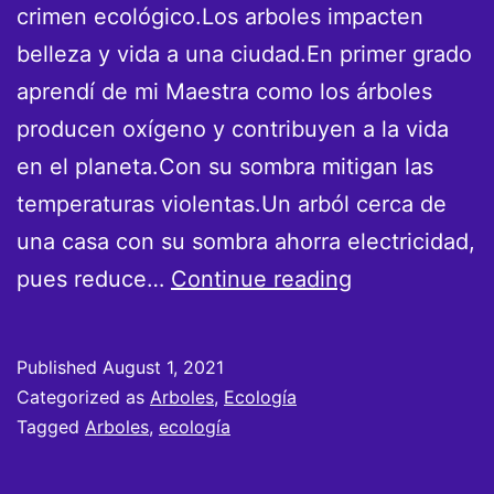
crimen ecológico.Los arboles impacten
belleza y vida a una ciudad.En primer grado
aprendí de mi Maestra como los árboles
producen oxígeno y contribuyen a la vida
en el planeta.Con su sombra mitigan las
temperaturas violentas.Un arból cerca de
una casa con su sombra ahorra electricidad,
Talar
pues reduce…
Continue reading
un
árbol
Published
August 1, 2021
es
Categorized as
Arboles
,
Ecología
un
Tagged
Arboles
,
ecología
crimen