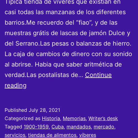
Típica tienda de víveres que existian en
casi todas las manzanas de los diferentes
barrios.Me recuerdo del “fiao”, y de las
muestras grátis de lascas de jamón Dulce y
del Serrano.Las pesas o balanzas de hierro.
La caja de cambios de dinero con su sonido
al abrirse. Habia que saber aritmética de
verdad.Las postalistas de…
Continue
Las
reading
Tiendas
de
Published
July 28, 2021
Víveres
Categorized as
Historia
,
Memorias
,
Writer’s desk
de
Tagged
1900-1959
,
Cuba
,
mandados
,
mercado
,
servicios
,
tiendas de alimentos
,
víberes
Antaño