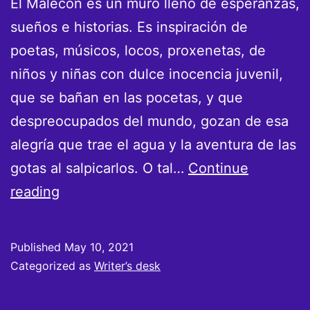
El Malecón es un muro lleno de esperanzas,
sueños e historias. Es inspiración de
poetas, músicos, locos, proxenetas, de
niños y niñas con dulce inocencia juvenil,
que se bañan en las pocetas, y que
despreocupados del mundo, gozan de esa
alegría que trae el agua y la aventura de las
gotas al salpicarlos. O tal…
Continue
El
reading
Malecón
es
Published
May 10, 2021
mucho
Categorized as
Writer’s desk
más
que